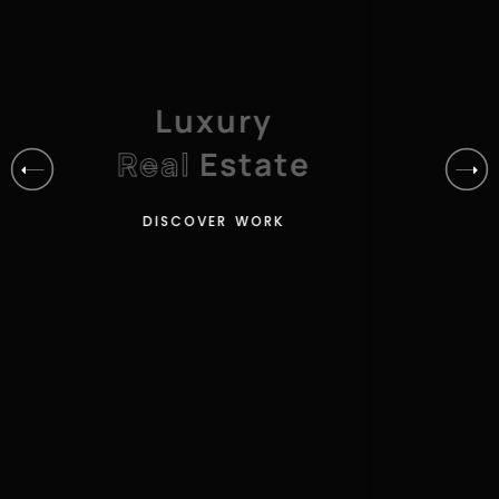
C
l
a
s
s
i
c
&
M
o
d
e
r
n
D
I
S
C
O
V
E
R
W
O
R
K