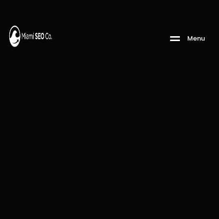
M
e
n
u